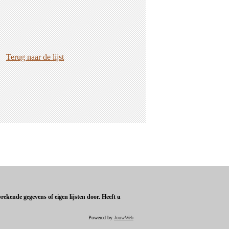
Terug naar de lijst
ekende gegevens of eigen lijsten door. Heeft u
Powered by
JouwWeb