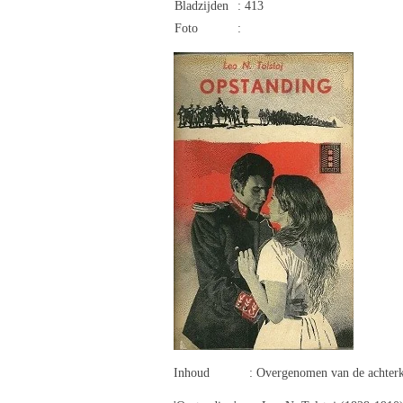
Bladzijden
: 413
Foto
:
Inhoud : Overgenomen van de achterk