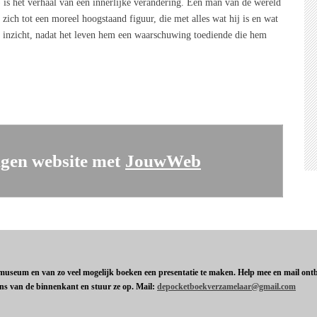
 is het verhaal van een innerlijke verandering. Een man van de wereld
 zich tot een moreel hoogstaand figuur, die met alles wat hij is en wat
 inzicht, nadat het leven hem een waarschuwing toediende die hem
gen website met
JouwWeb
t museum en van zo veel mogelijk boeken een presentatie te maken. Help mee en mail ontbr
ens van de binnenkant en stuur ze op. Mail:
depocketboekverzamelaar@gmail.com