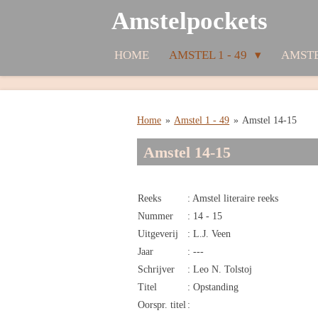
Amstelpockets
Ga
direct
naar
HOME
AMSTEL 1 - 49
AMSTE
de
hoofdinhoud
Home
»
Amstel 1 - 49
»
Amstel 14-15
Amstel 14-15
Reeks
: Amstel literaire reeks
Nummer
: 14 - 15
Uitgeverij
: L.J. Veen
Jaar
: ---
Schrijver
: Leo N. Tolstoj
Titel
: Opstanding
Oorspr. titel
: