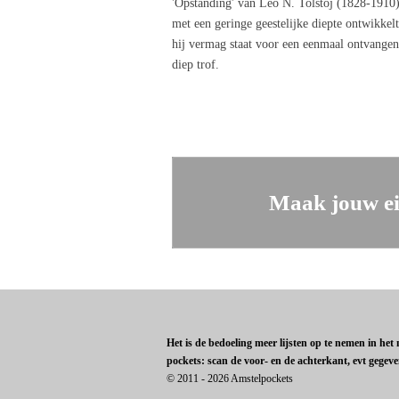
'Opstanding' van Leo N. Tolstoj (1828-1910)
met een geringe geestelijke diepte ontwikkelt
hij vermag staat voor een eenmaal ontvangen
diep trof.
Maak jouw ei
Het is de bedoeling meer lijsten op te nemen in he
pockets: scan de voor- en de achterkant, evt gegev
© 2011 - 2026 Amstelpockets