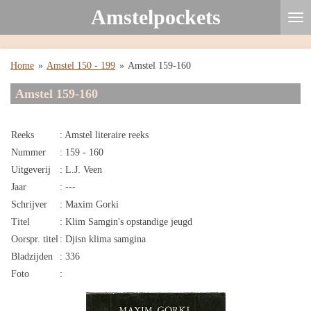
Amstelpockets
Ga
direct
naar
de
Home
»
Amstel 150 - 199
»
Amstel 159-160
hoofdinhoud
Amstel 159-160
Reeks
: Amstel literaire reeks
Nummer
: 159 - 160
Uitgeverij
: L.J. Veen
Jaar
: ---
Schrijver
: Maxim Gorki
Titel
: Klim Samgin's opstandige jeugd
Oorspr. titel
: Djisn klima samgina
Bladzijden
: 336
Foto
: