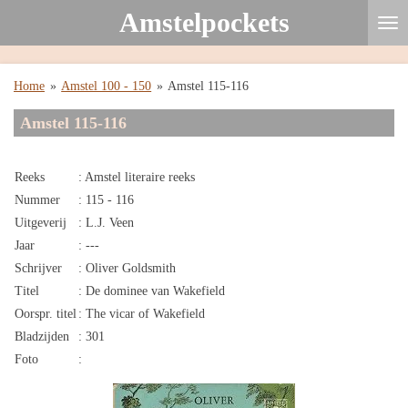
Amstelpockets
Ga
direct
naar
de
Home
»
Amstel 100 - 150
»
Amstel 115-116
hoofdinhoud
Amstel 115-116
Reeks
: Amstel literaire reeks
Nummer
: 115 - 116
Uitgeverij
: L.J. Veen
Jaar
: ---
Schrijver
: Oliver Goldsmith
Titel
: De dominee van Wakefield
Oorspr. titel
: The vicar of Wakefield
Bladzijden
: 301
Foto
: