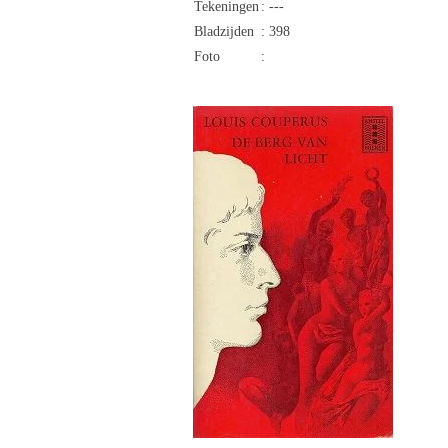
Tekeningen
: ---
Bladzijden
: 398
Foto
: