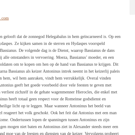
n.com
en gelooft dat de zonnegod Helegabalus in hem geïncarneerd is. Op een
ydaspes. Ze kijken samen in de sterren en Hydaspes voorspeld
 Bassianus. De volgende dag is de Dienst, waarop Bassianus de dans
j alle omstanders in vervoering. Moeza, Bassianus’ moeder, en een
soldaten om te kopen om hen op de hand van Bassianus te krijgen. Dit
na Bassianus als keizer Antoninus intrek neemt in het keizerlij paleis
an hem, wil hem aanraken, vindt hem verrukkelijk. Overal vinden
Antonius geeft het goede voorbeeld door vele feesten te geven met
 verliest zichzelf in de gehate wagenmenner Hierocles, die enkel met
nus heeft totaal geen respect voor de Romeinse godsdienst en
heilige licht op te leggen. Maar wanneer Antoninus het beeld van
el reageert het volk geschokt. Ook het feit dat Antonius met een man
 Rome. Ondertussen lopen de spanningen tussen Antoninus en zijn
gen mogen niet baten en Antoninus ziet in Alexander steeds meer een
nd moe van de feesten en diensten van de keizer. Vervolgens probeert