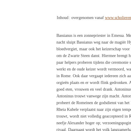
Inhoud
: overgenomen vanaf
www.scholiere
Bassianus is een zonnepriester in Emessa. M
nacht sluipt Bassianus weg naar de magiër H
bloedvergiet, maar ook het keizerschap voor
om de Zwarte Steen danst. Hiermee brengt hi
paar helpers proberen tijdens die ceremonie 
werkt en de oude keizer wordt vermoord, waar
in Rome. Ook daar vergaapt iedereen zich a
orgieën plaats en er wordt flink gedronken. 
goed eten, vrouwen en veel drank. Antoninus
Antoninus trouwt vanwege zijn macht. Antoni
probeert de Romeinen de godsdienst van het 
Rheia Kubele verplaatst naar zijn eigen temp
trouwt, wordt niet volledig geaccepteerd in
neefje Alexander hoger op; verzoeningspogin
rivaal. Daarnaast wordt het volk langzamerha