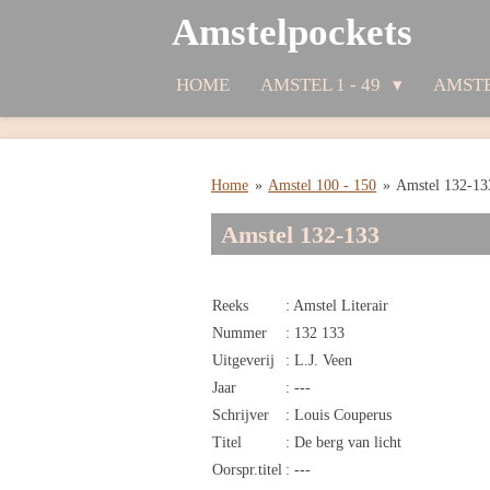
Amstelpockets
Ga
direct
naar
HOME
AMSTEL 1 - 49
AMSTE
de
hoofdinhoud
Home
»
Amstel 100 - 150
»
Amstel 132-13
Amstel 132-133
Reeks
: Amstel Literair
Nummer
: 132 133
Uitgeverij
: L.J. Veen
Jaar
: ---
Schrijver
: Louis Couperus
Titel
: De berg van licht
Oorspr.titel
: ---