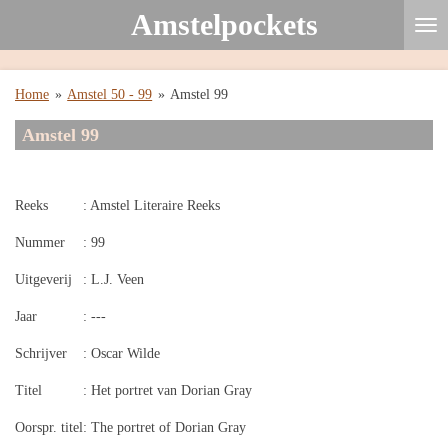
Amstelpockets
Ga
direct
naar
de
Home
»
Amstel 50 - 99
»
Amstel 99
hoofdinhoud
Amstel 99
Reeks
: Amstel Literaire Reeks
Nummer
: 99
Uitgeverij
: L.J. Veen
Jaar
: ---
Schrijver
: Oscar Wilde
Titel
: Het portret van Dorian Gray
Oorspr. titel
: The portret of Dorian Gray