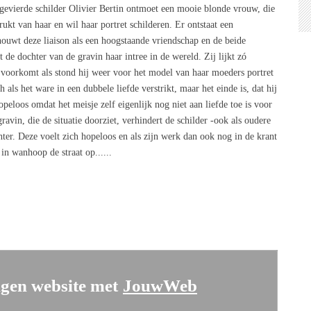
gevierde schilder Olivier Bertin ontmoet een mooie blonde vrouw, die
rrukt van haar en wil haar portret schilderen. Er ontstaat een
houwt deze liaison als een hoogstaande vriendschap en de beide
de dochter van de gravin haar intree in de wereld. Zij lijkt zó
 voorkomt als stond hij weer voor het model van haar moeders portret
h als het ware in een dubbele liefde verstrikt, maar het einde is, dat hij
peloos omdat het meisje zelf eigenlijk nog niet aan liefde toe is voor
gravin, die de situatie doorziet, verhindert de schilder -ook als oudere
hter. Deze voelt zich hopeloos en als zijn werk dan ook nog in de krant
 in wanhoop de straat op......
gen website met
JouwWeb