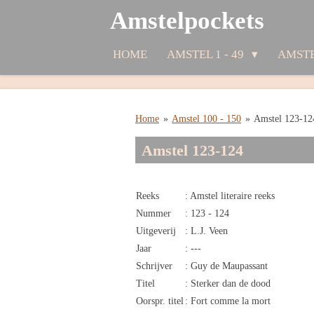
Amstelpockets
Ga
direct
naar
HOME
AMSTEL 1 - 49
AMSTE
de
hoofdinhoud
Home
»
Amstel 100 - 150
»
Amstel 123-12
Amstel 123-124
Reeks
: Amstel literaire reeks
Nummer
: 123 - 124
Uitgeverij
: L.J. Veen
Jaar
: ---
Schrijver
: Guy de Maupassant
Titel
: Sterker dan de dood
Oorspr. titel
: Fort comme la mort