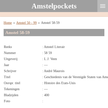
Amstelpockets
Ga
direct
naar
de
Home
»
Amstel 50 - 99
»
Amstel 58-59
hoofdinhoud
Amstel 58-59
Reeks
: Amstel Literair
Nummer
: 58 59
Uitgeverij
: L.J. Veen
Jaar
: ---
Schrijver
: André Maurois
Titel
: Geschiedenis van de Verenigde Staten van Am
Oorspr. titel
: Histoire des Etats-Unis
Tekeningen
: ---
Bladzijden
: 400
Foto
: