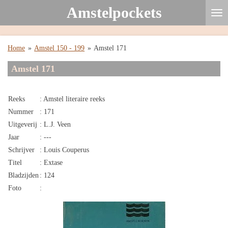
Amstelpockets
Ga
direct
naar
de
Home
»
Amstel 150 - 199
»
Amstel 171
hoofdinhoud
Amstel 171
Reeks
: Amstel literaire reeks
Nummer
: 171
Uitgeverij
: L.J. Veen
Jaar
: ---
Schrijver
: Louis Couperus
Titel
: Extase
Bladzijden
: 124
Foto
: