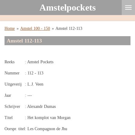
Amstelpockets
Ga
direct
naar
de
Home
»
Amstel 100 - 150
»
Amstel 112-113
hoofdinhoud
Amstel 112-113
Reeks
: Amstel Pockets
Nummer
: 112 - 113
Uitgeverij
: L.J. Veen
Jaar
: ---
Schrijver
: Alexandr Dumas
Titel
: Het komplot van Morgan
Oorspr. titel
: Les Compagnon de Jhu