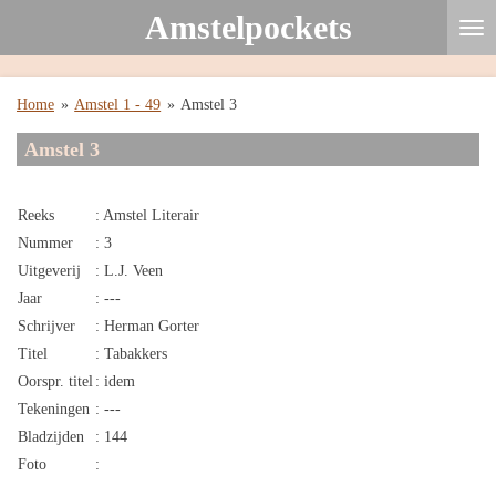
Amstelpockets
Ga
direct
naar
de
Home
»
Amstel 1 - 49
»
Amstel 3
hoofdinhoud
Amstel 3
Reeks
: Amstel Literair
Nummer
: 3
Uitgeverij
: L.J. Veen
Jaar
: ---
Schrijver
: Herman Gorter
Titel
: Tabakkers
Oorspr. titel
: idem
Tekeningen
: ---
Bladzijden
: 144
Foto
: