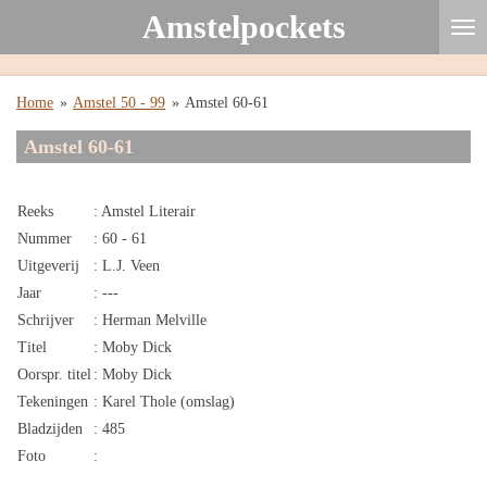
Amstelpockets
Ga
direct
naar
de
Home
»
Amstel 50 - 99
»
Amstel 60-61
hoofdinhoud
Amstel 60-61
Reeks
: Amstel Literair
Nummer
: 60 - 61
Uitgeverij
: L.J. Veen
Jaar
: ---
Schrijver
: Herman Melville
Titel
: Moby Dick
Oorspr. titel
: Moby Dick
Tekeningen
: Karel Thole (omslag)
Bladzijden
: 485
Foto
: