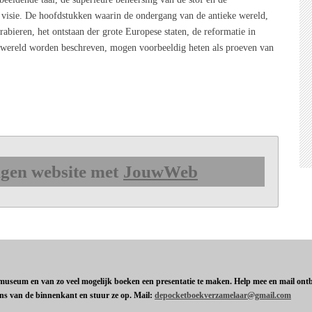
e visie. De hoofdstukken waarin de ondergang van de antieke wereld,
abieren, het ontstaan der grote Europese staten, de reformatie in
e wereld worden beschreven, mogen voorbeeldig heten als proeven van
gen website met
JouwWeb
t museum en van zo veel mogelijk boeken een presentatie te maken. Help mee en mail ontbr
ens van de binnenkant en stuur ze op. Mail:
depocketboekverzamelaar@gmail.com