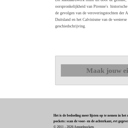
oorspronkelijkheid van Pirenne's historisch
de gevolgen van de veroveringstochten der Ar
Duitsland en het Calvinisme van de westers
geschiedschrijving.
Maak jouw ei
Het is de bedoeling meer lijsten op te nemen in he
pockets: scan de voor- en de achterkant, evt gegev
© 2011 - 2026 Amstelpockets