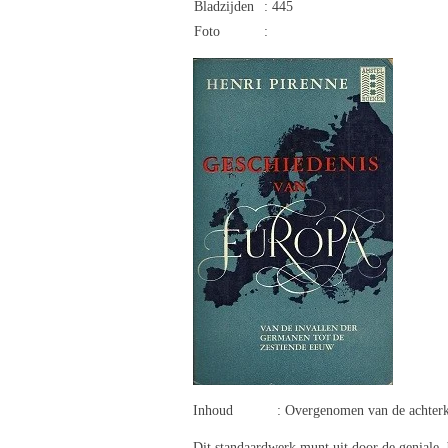
Bladzijden
: 445
Foto
:
Inhoud : Overgenomen van de achterk
Dit standaardwerk munt uit door de geniale, 