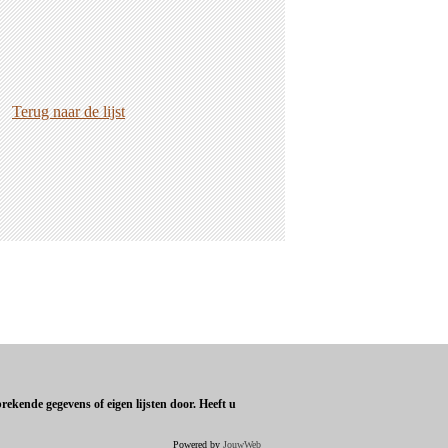
Terug naar de lijst
ekende gegevens of eigen lijsten door. Heeft u
Powered by
JouwWeb