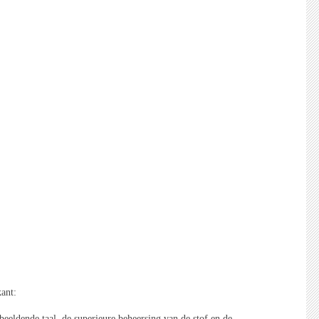
ant:
beeldende taal, de superieure beheersing van de stof en de