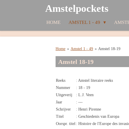
Amstelpockets
Ga
direct
naar
HOME
AMSTEL 1 - 49
AMSTE
de
hoofdinhoud
Home
»
Amstel 1 - 49
»
Amstel 18-19
Amstel 18-19
Reeks
: Amstel literaire reeks
Nummer
: 18 - 19
Uitgeverij
: L.J. Veen
Jaar
: ---
Schrijver
: Henri Pirenne
Titel
: Geschiedenis van Europa
Oorspr. titel
: Histoire de l'Europe des invasi