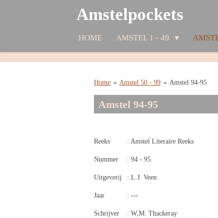
Amstelpockets
Ga
direct
naar
HOME
AMSTEL 1 - 49
AMSTE
de
hoofdinhoud
Home
»
Amstel 50 - 99
»
Amstel 94-95
Amstel 94-95
Reeks
: Amstel Literaire Reeks
Nummer
: 94 - 95
Uitgeverij
: L.J. Veen
Jaar
: ---
Schrijver
: W,M. Thackeray