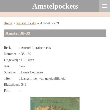
Amstelpockets
Ga
direct
naar
de
Home
»
Amstel 1 - 49
»
Amstel 38-39
hoofdinhoud
Amstel 38-39
Reeks
: Amstel literaire reeks
Nummer
: 38 - 39
Uitgeverij
: L.J. Veen
Jaar
: ---
Schrijver
: Louis Couperus
Titel
: Langs lijnen van geleidelijkheid
Bladzijden
: 343
Foto
: