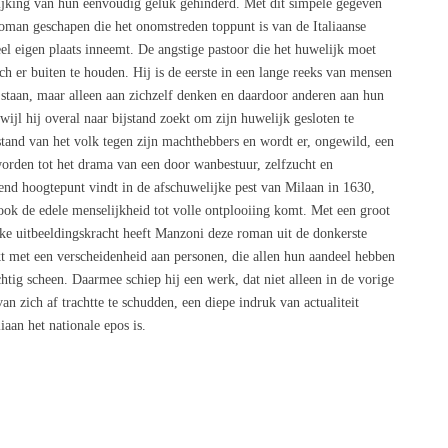
lijking van hun eenvoudig geluk gehinderd. Met dit simpele gegeven
man geschapen die het onomstreden toppunt is van de Italiaanse
heel eigen plaats inneemt. De angstige pastoor die het huwelijk moet
ch er buiten te houden. Hij is de eerste in een lange reeks van mensen
jstaan, maar alleen aan zichzelf denken en daardoor anderen aan hun
wijl hij overal naar bijstand zoekt om zijn huwelijk gesloten te
tand van het volk tegen zijn machthebbers en wordt er, ongewild, een
orden tot het drama van een door wanbestuur, zelfzucht en
ssend hoogtepunt vindt in de afschuwelijke pest van Milaan in 1630,
 ook de edele menselijkheid tot volle ontplooiing komt. Met een groot
ke uitbeeldingskracht heeft Manzoni deze roman uit de donkerste
kt met een verscheidenheid aan personen, die allen hun aandeel hebben
htig scheen. Daarmee schiep hij een werk, dat niet alleen in de vorige
n zich af trachtte te schudden, een diepe indruk van actualiteit
aan het nationale epos is.