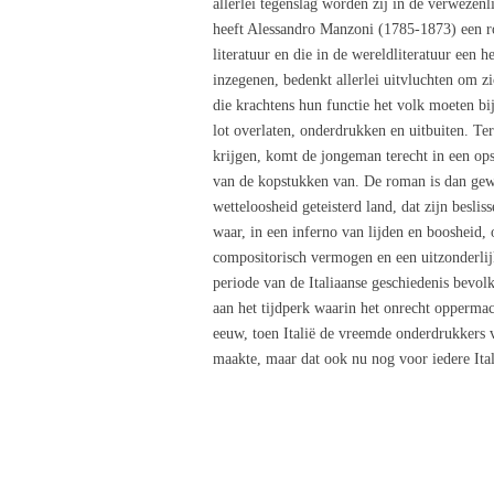
allerlei tegenslag worden zij in de verwezen
heeft Alessandro Manzoni (1785-1873) een ro
literatuur en die in de wereldliteratuur een 
inzegenen, bedenkt allerlei uitvluchten om zi
die krachtens hun functie het volk moeten bi
lot overlaten, onderdrukken en uitbuiten. Ter
krijgen, komt de jongeman terecht in een ops
van de kopstukken van. De roman is dan gew
wetteloosheid geteisterd land, dat zijn besli
waar, in een inferno van lijden en boosheid,
compositorisch vermogen en een uitzonderlij
periode van de Italiaanse geschiedenis bevol
aan het tijdperk waarin het onrecht oppermac
eeuw, toen Italië de vreemde onderdrukkers va
maakte, maar dat ook nu nog voor iedere Itali