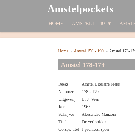
Amstelpockets
Ga
direct
naar
HOME
AMSTEL 1 - 49
AMSTE
de
hoofdinhoud
Home
»
Amstel 150 - 199
»
Amstel 178-17
Amstel 178-179
Reeks
: Amstel Literaire reeks
Nummer
: 178 - 179
Uitgeverij
: L. J. Veen
Jaar
: 1965
Schrijver
: Alessandro Manzoni
Titel
: De verloofden
Oorspr. titel
: I promessi sposi