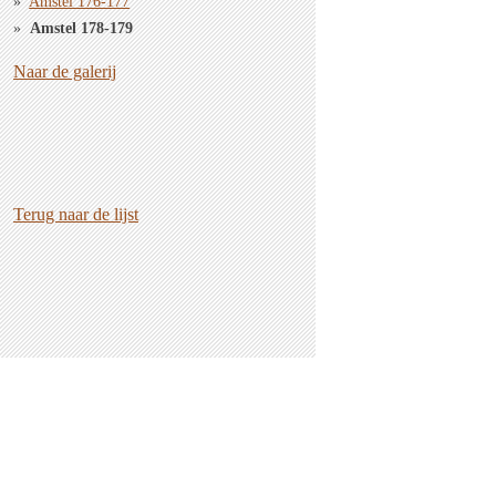
Amstel 176-177
Amstel 178-179
Naar de galerij
Terug naar de lijst