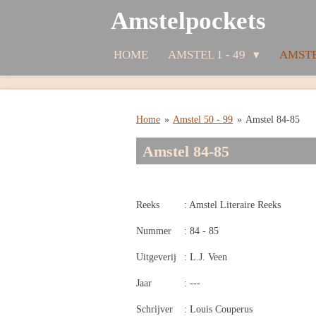
Amstelpockets
Ga
direct
naar
HOME
AMSTEL 1 - 49
AMSTE
de
hoofdinhoud
Home
»
Amstel 50 - 99
»
Amstel 84-85
Amstel 84-85
Reeks
: Amstel Literaire Reeks
Nummer
: 84 - 85
Uitgeverij
: L.J. Veen
Jaar
: ---
Schrijver
: Louis Couperus