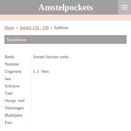
Amstelpockets
Ga
direct
naar
de
Home
»
Amstel 150 - 199
»
Sjabloon
hoofdinhoud
Sjabloon
Reeks
: Amstel literaire reeks
Nummer
:
Uitgeverij
: L.J. Veen
Jaar
:
Schrijver
:
Titel
:
Oorspr. titel
:
Tekeningen
:
Bladzijden
:
Foto
: